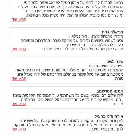
ברצוני להודות לך ולרוני על ארגון הטיול לפראג שהיה ללא דופי.
התוכנית המוזיקילית היתה מופלאה וכן מקומות הישיבה היו מעולים.
צוות המדרכים היה טוב והעשירו את הידע. הסיורים היו פוריים
ומעשירים כמו כן בית המלון ומיקומו היה מצויין מכל הבחינות.
קראו עוד
דניאלה גזית
חזרתי מהטיול לוינה... היה נפלא!!
זכינו לשמוע ביצועים נדירים של מוזיקה טובה. ההדרכות והסיורים
בעיר, למי שלא היה בוינה, ממש כיף...
תודה ללירן שניצח על הכל ברוחב לב ובאיכפתיות.
קראו עוד
שרה לשם
הייתה לי חוויה נהדרת
התוכנית המוסיקלית הייתה מעולה ומקומות הישיבה היו טובים מאוד.
ממליצה בחום על טיול שכזה בניהולם והדרכתם של לירן מנדל ורוני
פורת.
קראו עוד
אמנון סטרשנוב
לירן שלום רב, בשמי ובשם כל משתתפי טיול המוסיקה הקלסית בוינה
, הנני מבקש להודות לך על ההדרכה וניהול הטיול כולו, בהצלחה
מרובה...
קראו עוד
אורה ודני בר-גיל
לירן ורוני היקרים, מבקשים להודות לכם מעומק הלב על שזיכיתם
אותנו בחוויה מוסיקלית מרגשת, מרתקת ומאד מהנה בטיול המוסיקה
לוינה, זלצבורג ומינכן.
קראו עוד