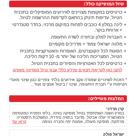
טיול המוסיקה כולל:
כרטיסים במקומות מצויינים לאירועים המוסיקליים בתכנית
הטיול. עדיפות תינתן בהתאם לקדימות ההרשמה לטיול.
לינה במלון 4 כוכבים לפחות במיקום מרכזי, בחדר סטנדרטי
+ ארוחת בוקר.
העברות למלון ובחזרה לשדה התעופה.
מלווה ישראלי צמוד + מדריכים מקומיים
הסעות לכל הקונצרטים, האופרות והאטרקציות בתכנית
הטיול, המצריכות הליכה של יותר מ- 10 דקות הליכה.
כרטיסים לכל האטרציות והסיורים בתכנית הטיול.
לחצו כאן לקריאת תנאים ומידע כללי עבור טיול מוסיקה מאורגן
* הזכות לשינויים שמורה עקב אירועים בלתי צפויים כגון שינוי מועדי
הטיסות ע"י חברת התעופה, שינוי / ביטול אמנים ועוד...
המלצות מטיילים:
קרן מרדכי
במרץ השנה השתתפתי בטיול מוסיקה בווינה, בליווי הזמרת המקסימה
והמוכשרת יעלה אביטל. מדובר בחוויה נהדרת, המשלבת היסטוריה
מרתקת, מוסיקה מעולה, אמנות יפה וחברה נעימה.
קראו עוד
ישראל פולק