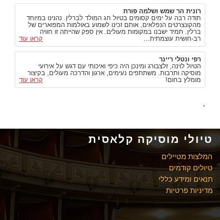
רונית הר שמש ושלמה פורת
תודה רבה על ימים קסומים בטיול חג המולד לברלין. נהנינו במיוחד
מהקונצרטים הנפלאים, אותם זכינו לשמוע באולמות המפוארים של
ברלין. תמיד ישבנו במקומות מעולים. אין ספק שהייתה זו חוויה
רב-חושית עוצמתית...
קראו עוד
רפי ונטלי ריינר
הטיול לוינה, זלצבורג ומינכן היה כיפי ואיכותי עם דגש על אירועי
מוסיקה ותרבות. משתתפים נעימים, ארגון והדרכה מעולים, בקיצור
מומלץ בחום!
קראו עוד
טיולי מוסיקה קלאסית
המלצות מטיילים
טיולים קודמים
תנאים ומידע כללי
מדיניות פרטיות