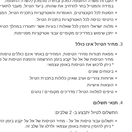
העברות משדה התעופה למלון ובחזרה מהמלון ללשדה התעופה.
במידה והמטייל בחר להרחיב את שהותו, ביעד הטיול, מעבר לתאריכי
הסעות לכל הקונצרטים, האופרות והאטרקציות בתכנית הטיול, המצריכות הליכה
כרטיסי כניסה לכל האטרקציות בתכנית הטיול.
מלווה ישראלי הזמין לכל שאלות / בעיות אשר יתעוררו במהלך הטיול
יתכן שימוש במדריכים מקומיים עבור אטרקציות מסויימות.
מחיר הטיול אינו כולל
מפאת תנודות מחירי הטיסות, המחירים באתר אינם כוללים טיסות.
מחיר הטיסות של אל על יקבע בזמן ההרשמה והזמנת הטיסות על פ
* ניתן לרכוש את הטיסות באופן עצמאי.
ביטוחים שונים
ארוחות צהריים וערב שאינן כלולות בתכנית הטיול.
הוצאות אישיות.
טיפים למלווה הטיול / מדריכים מקומיים / נהגים
תנאי תשלום
התשלום לטיול יתבצע ב- 2 שלבים:
תשלום עבור טיסות אל על - מחיר הטיסות של אל על יקבע בזמן ה
* ניתן להזמין טיסות באופן עצמאי ולדלג על שלב זה.