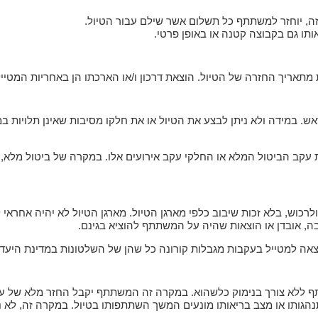
ה, יוחזר למשתתף כל תשלום אשר שילם עבור הטיול.
 אותו גם בקבוצה קטנה או באופן פרטי.
ת מתאריך החזרה של הטיול. הוצאת דרכון ו/או הארכתו הן באחריות המטיי
ראש. במידה ולא ניתן לבצע את הטיול או את חלקו מסיבות שאינן תלויות ב
מות עקב הביטול המלא או החלקי עקב אירועים אלו. במקרה של ביטול מלא, 
וש, בלא זכות שיבוב כלפי מארגן הטיול. מארגן הטיול לא יהיה אחראי לכל
נבה, אובדן או הוצאות שהיה על המשתתף להוציא בגינם.
וצאה למטייל בעקבות מגבלות קורונה כל שהן של השלטונות במדינת היעד 
ף ללא צורך בנימוק כלשהוא. במקרה זה המשתתף יקבל החזר מלא של ע
הגותו או מצב בריאותו מונעים המשך השתתפותו בטיול. במקרה זה, לא ני