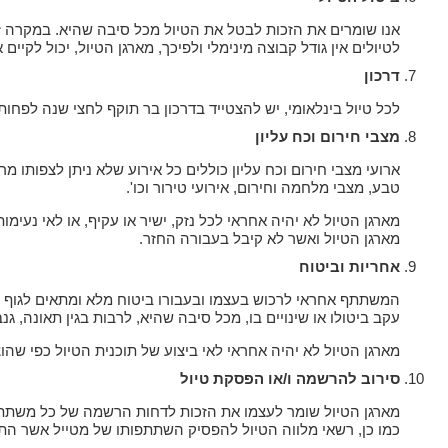
אנו שומרים את הזכות לבטל את הטיול מכל סיבה שהיא. במקרה ז
לטיולים אין גודל קבוצה מינימלי ולפיכך, מארגן הטיול, יכול לקיים
דרכון
לכל טיול בינלאומי, יש להצטייד בדרכון בר תוקף לחצי שנה לפחו
מצבי חירום וכח עליון
ארועי מצבי חירום וכח עליון כוללים כל אירוע שלא ניתן לצפותו מ
טבע, מצבי מלחמה וחירום, אירועי טירור וכו'.
מארגן הטיול לא יהיה אחראי לכל נזק, ישיר או עקיף, או לאי נעי
מארגן הטיול ואשר לא קיבל בעבורה החזר.
אחריות וביטוח
המשתתף אחראי לרכוש בעצמו ובעבורו ביטוח מלא ומתאים לגוף ולרכ
עקב ביטולו או שינויים בו, מכל סיבה שהיא, לרבות בגין תאונה, ג
מארגן הטיול לא יהיה אחראי לאי ביצוע של תוכנית הטיול כפי שה
סירוב להרשמה ו/או הפסקת טיול
מארגן הטיול שומר לעצמו את הזכות לדחות הרשמה של כל משתת
כמו כן, רשאי מלווה הטיול להפסיק השתתפותו של מטייל אשר התנ