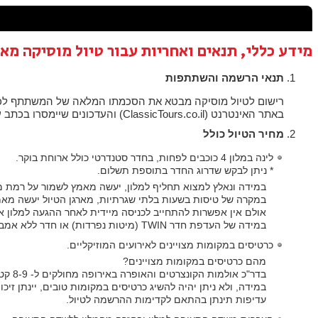
מידע כללי, תנאים ואחריות עבור טיול מוסיקה מאו
תנאי הרשמה והשתתפות
רישום לטיול מוסיקה מבטא את הסכמתו המלאה של המשתתף לכל ה
באתר האינטרנט (ClassicTours.co.il) והעדכונים שיימסרו בכתב עד למועד יציאת הטיול, מהווים את הסכם ההתקשרות שבין מארגן הטיול למטייל.
מחיר הטיול כולל
לינה במלון 4 כוכבים לפחות, בחדר סטנדרטי כולל ארוחת בוקר.
* ניתן לבקש שדרוג החדר בתוספת תשלום.
במידה ונאלץ למצוא תחליף למלון, יעשה מאמץ לשמור על רמת מל
במקרה של טיסות בשעות בלתי שגרתיות, מארגן הטיול יעשה מאמ
אולם אין אפשרות להתחייב לכניסה מיידית לאחר ההגעה למלון 
במידה של העדפת חדר TWIN (מיטות נפרדות) או חדר ללא אמבטיה, יעשה מאמץ להיענות לבקשה אך אין אפשרות להתחייב לכך.
כרטיסים במקומות מצויינים לאירועים המוזיקליים.
מהם כרטיסים במקומות מצויינים?
בדר"כ אולמות הקונצרטים והאופרה באירופה מחולקים ל- 8-9 קטגוריות. במקרה זה, כרטיסים מצויינים יהיו בקטגוריות 1-2. וכרטיסים טובים יהיו בקטגוריה 3.
במידה, ולא ניתן יהיה להשיג כרטיסים במקומות טובים, יינתן זיכ
עדיפות תינתן בהתאם לקדימות ההרשמה לטיול.