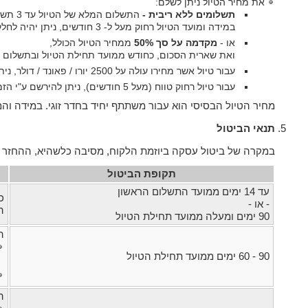
את מחיר הטיול ניתן לשלם:
תשלומים ללא ריבית -
התשלום המלא של הטיול עד 3 תשלומים ללא ריבית וזאת במידה ומועד הטיול רחוק כ- 3 חודשים מתאריך ההרשמה.
במידה ומועד הטיול רחוק מעל ל- 3 חודשים, ניתן יהיה לחלק את התשלום ליותר מ-3 תשלומים בהתאם למרחק ממועד הטיול.
או -
מקדמה על סך 50%
ממחיר הטיול הכולל,
ואת שארית הסכום, כחודש ממועד תחילת הטיול ובתשלום 1.
עבור טיול אשר מחירו עולה על 2500 יורו / פאונד / דולר, ניתן לשלם
עבור טיול רחוק טווח (מעל 5 חודשים), ניתן להירשם ע"י הזמנת טיסות בלבד. במקרה זה - יש להתחיל את התשלום עבור הטיול (מקדמה או תשלומים) כ- 4 חודשים ממועד תחילת הטיול.
מחיר הטיול הבסיסי הוא עבור משתתף יחיד בחדר זוגי. במידה וה
תנאי הביטול
במקרה של ביטול עסקה ביוזמת הלקוח, מסיבה כלשהיא, ההחזר י
תקופת הביטול
עד 14 ימים ממועד התשלום הראשון
כ
- או -
ה
90 ימים ומעלה ממועד תחילת הטיול
ה
90 - 60 ימים ממועד תחילת הטיול
ה