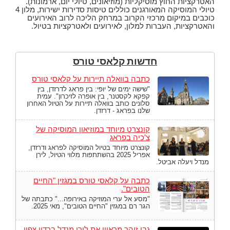
האטרקציות החוץ מוסיקליות (מוזיאונים, טיולי יום, ארמונות).
טיולי המוסיקה המאורגנים כוללים טיסות סדירות ישירות, מלון 4
כוכבים במיקום מרכזי הקרוב במרחק הליכה לרוב האירועים
והאטרקציות, העברות למלון, לאירועים ולאטרקציות בטיול.
חדשות קלאסי טורס
כתבה בוואלה תיירות על קלאסי טורס
"שישה ימים של יופי: בין פראג לדרזדן, בין
קפקא לקסטנר, בין אופרה לזיכרון". עמית
סלונים כותב בוואלה תיירות על הטיול האחרון
שלנו בפראג - דרזדן.
קונצרט מיוחד במוזיאון המוסיקה של
צ'כיה בפראג
קונצרט מיוחד בטיול המוסיקה לפראג ודרזדן,
אפריל 2025 בהשתתפות מלווי הטיול, לירן
מנדל ויעלה אביטל.
כתבה על קלאסי טורס במגזין "החיים
הטובים".
"מסע אל ערי המוזיקה באירופה..." כתבתה של
הגר רם במגזין "החיים הטובים", מאי 2025.
גבי זוהר מראיין את לירן מנדל ברדיו צפון