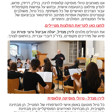
אנו מארגנים טיולי מוסיקה קלאסית לוינה, ברלין, דרזדן, פראג,
לונדון ומילאנו בהטעמה אישית, ובדגש על גמישות מקסימלית
עבור הצרכים האישיים של כל משתתף. בכל טיול, משולבים
קונצרטים והפקות אופרות ממיטב הרפרטואר ובביצועם של
גדולי המנצחים, הסולנים, והזמרים.
לחצו כאן לקריאת המלצות מטיילים
.
את הטיולים מלווים
לירן מנדל, יעלה אביטל ורוני פורת
עם
סיוע של מדריכים מקומיים, בדר"כ דוברי עברית, בהתאם לצורך.
לירן מנדל - טיולי מוסיקה קלאסית
כל טיול מוטעם באופן אישי להעדפותיו של המטייל, הן מבחינה
תקציבית, הן מבחינת האירועים המוסיקליים והן מבחינת