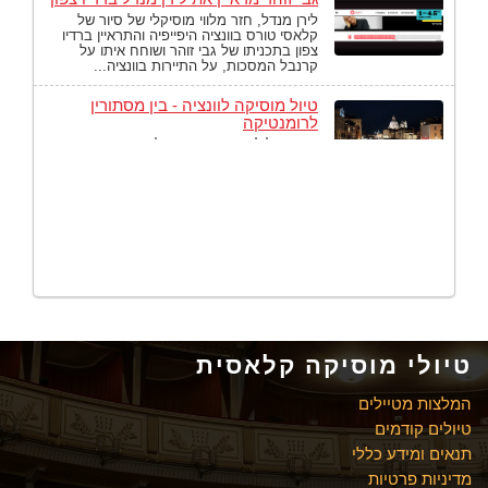
לירן מנדל, חזר מלווי מוסיקלי של סיור של
קלאסי טורס בוונציה היפייפיה והתראיין ברדיו
צפון בתכניתו של גבי זוהר ושוחח איתו על
קרנבל המסכות, על התיירות בוונציה...
טיול מוסיקה לוונציה - בין מסתורין
לרומנטיקה
וונציה בלילה - בין מסתורין לרומנטיקה. מעבר
לחוויות המוזיקליות, ההנאה הגדולה ביותר
מהעיר וונציה היא דווקא בלילה.
ריגולטו ב "לה פניצ'ה"
בטיול המוסיקה לוונציה חווינו מספר חוויות
מוזיקליות כאשר גולת הכותרת היתה ריגולטו
של ורדי בבית האופרה המפואר "לה פניצ'ה"
בכיכובו של זמר הבריטון הנפלא Luca Salsi.
טיולי מוסיקה קלאסית
המלצות מטיילים
טיולים קודמים
תנאים ומידע כללי
מדיניות פרטיות