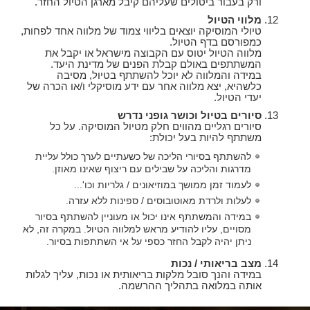
ורק בעבור ביטולים שעליהם קיבל מארגן הטיול החזר.
מלווי הטיול
טיולי המוסיקה יוצאים בליווי צמוד של מלווה אחד לפחות,
כמפורסם בדף הטיול.
מלווה הטיול יטוס עם הקבוצה מישראל או יקבל את
המשתתפים באולם קבלת הפנים של מדינת היעד.
במידה והמלווה לא יוכל להשתתף בטיול, מסיבה
כלשהיא, יצא מלווה אחר עם ידע מוסיקלי ו/או הכרה של
יעדי הטיול.
סיורים בטיול וכושר גופני נדרש
סיורים רגליים מהווים חלק מטיול המוסיקה. על כל
משתתף להיות בעל יכולת:
להשתתף בסיורי הליכה של כשעתיים לערך כולל עליית
מדרגות והליכה על שבילים עם ריצוף שאינו מאוזן.
לעמוד זמן ממושך במוזיאונים / גלריות וכו'...
לעלות ולרדת מאוטובוסים / ספינות ללא עזרה.
במידה והמשתתף אינו יכול או מעוניין להשתתף בסיור
מסויים, עליו להודיע מראש למלווה הטיול. במקרה זה, לא
ניתן יהיה לקבל החזר כספי על אי השתתפות בסיור.
מצב בריאותי / נכות
במידה והנך סובל מלקות בריאותית או נכות, עליך לגלות
אותה במלואה בתהליך ההרשמה.