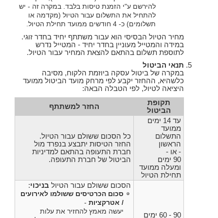
להירשם ע"י הזמנת טיסות בלבד. במקרה זה - יש
להתחיל את התשלום עבור הטיול (מקדמה או
תשלומים) כ- 4 חודשים ממועד תחילת הטיול.
מחיר הטיול הבסיסי הוא עבור משתתף יחיד בחדר זוגי.
במידה והמטייל מעוניין בחדר יחיד - המטייל נדרש
לתוספת תשלום בהתאם להצאת המחיר עבור הטיול.
תנאי הביטול
במקרה של ביטול עסקה ביוזמת הלקוח, מסיבה
כלשהיא, ההחזר יקבע לפי מרחק מועד הביטול ממועד
היציאה לטיול, לפי הטבלה הבאה:
תקופת
החזר למשתתף
הביטול
עד 14 ימים
ממועד
התשלום
כל הסכום ששולם עבור הטיול.
הראשון
החזר הטיסות יתבצע בנפרד מול
- או -
חברת התעופה בהתאם למדיניות
90 ימים
הביטול של חברת התעופה.
ומעלה ממועד
תחילת הטיול
הסכום ששולם עבור הטיול
בניכוי
:
סכום הכרטיסים ששולמו לאירועים
/ אטרקציות
-
יעשה מאמץ להחזיר את עלות
90 - 60 ימים