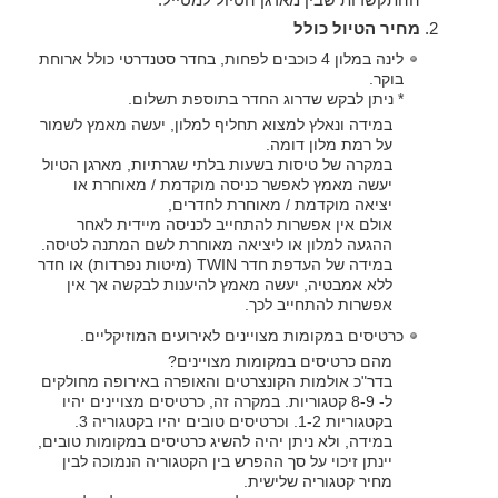
מחיר הטיול כולל
לינה במלון 4 כוכבים לפחות, בחדר סטנדרטי כולל ארוחת
בוקר.
* ניתן לבקש שדרוג החדר בתוספת תשלום.
במידה ונאלץ למצוא תחליף למלון, יעשה מאמץ לשמור
על רמת מלון דומה.
במקרה של טיסות בשעות בלתי שגרתיות, מארגן הטיול
יעשה מאמץ לאפשר כניסה מוקדמת / מאוחרת או
יציאה מוקדמת / מאוחרת לחדרים,
אולם אין אפשרות להתחייב לכניסה מיידית לאחר
ההגעה למלון או ליציאה מאוחרת לשם המתנה לטיסה.
במידה של העדפת חדר TWIN (מיטות נפרדות) או חדר
ללא אמבטיה, יעשה מאמץ להיענות לבקשה אך אין
אפשרות להתחייב לכך.
כרטיסים במקומות מצויינים לאירועים המוזיקליים.
מהם כרטיסים במקומות מצויינים?
בדר"כ אולמות הקונצרטים והאופרה באירופה מחולקים
ל- 8-9 קטגוריות. במקרה זה, כרטיסים מצויינים יהיו
בקטגוריות 1-2. וכרטיסים טובים יהיו בקטגוריה 3.
במידה, ולא ניתן יהיה להשיג כרטיסים במקומות טובים,
יינתן זיכוי על סך ההפרש בין הקטגוריה הנמוכה לבין
מחיר קטגוריה שלישית.