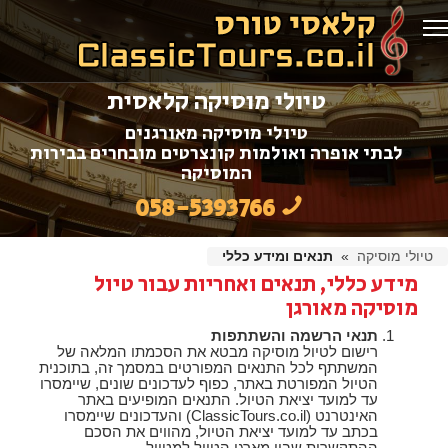
טיולי מוסיקה קלאסית
טיולי מוסיקה מאורגנים
לבתי אופרה ואולמות קונצרטים מובחרים בבירות
המוסיקה
058-5393766
טיולי מוסיקה
»
תנאים ומידע כללי
מידע כללי, תנאים ואחריות עבור טיול
מוסיקה מאורגן
תנאי הרשמה והשתתפות
רישום לטיול מוסיקה מבטא את הסכמתו המלאה של
המשתתף לכל התנאים המפורטים במסמך זה, בתוכנית
הטיול המפורטת באתר, כפוף לעדכונים שונים, שיימסרו
עד למועד יציאת הטיול. התנאים המופיעים באתר
האינטרנט (ClassicTours.co.il) והעדכונים שיימסרו
בכתב עד למועד יציאת הטיול, מהווים את הסכם
ההתקשרות שבין מארגן הטיול למטייל.