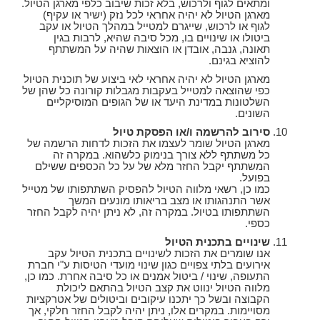
ומתאים לגוף ולרכוש, בלא זכות שיבוב כלפי מארגן הטיול.
מארגן הטיול לא יהיה אחראי לכל נזק (ישיר או עקיף)
לגוף או לרכוש, שייגרם למטייל במהלך הטיול או עקב
ביטולו או שינויים בו, מכל סיבה שהיא, לרבות בגין
תאונה, גנבה, אובדן או הוצאות שהיה על המשתתף
להוציא בגינם.
מארגן הטיול לא יהיה אחראי לאי ביצוע של תוכנית הטיול
כפי שהוצאה למטייל בעקבות מגבלות קורונה כל שהן של
השלטונות במדינת היעד או של הגופים המוסיקליים
השונים.
סירוב להרשמה ו/או הפסקת טיול
מארגן הטיול שומר לעצמו את הזכות לדחות הרשמה של
כל משתתף ללא צורך בנימוק כלשהוא. במקרה זה
המשתתף יקבל החזר מלא של על כל הכספים ששילם
בפועל.
כמו כן, רשאי מלווה הטיול להפסיק השתתפותו של מטייל
אשר התנהגותו או מצב בריאותו מונעים המשך
השתתפותו בטיול. במקרה זה, לא ניתן יהיה לקבל החזר
כספי.
שינויים בתכנית הטיול
אנו שומרים את הזכות לשינויים בתכנית הטיול עקב
אירועים בלתי צפויים כגון שינוי מועדי הטיסות ע"י חברת
התעופה, שינוי / ביטול אמנים או כל סיבה אחרת. כמו כן,
מלווה הטיול ינווט את קצב הטיול בהתאם ליכולת
הקבוצה ובשל כך יתכנו עיקובים וביטולים של אטרקציות
מסויימות. במקרים אלו, ניתן יהיה לקבל החזר חלקי, אך