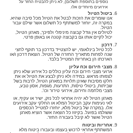
נוספים בתוספת תשלום), לא ניתן להבטיח החזר על
אירועים מיוחדים אלו.
ביטול הטיול
אנו שומרים את הזכות לבטל את הטיול מכל סיבה שהיא.
במקרה זה, יוחזר למשתתף כל תשלום אשר שילם עבור
הטיול.
לטיולים אין גודל קבוצה מינימלי ולפיכך, מארגן הטיול,
יכול לקיים אותו גם בקבוצה קטנה או באופן פרטי.
דרכון
לכל טיול בינלאומי, יש להצטייד בדרכון בר תוקף לחצי
שנה לפחות מתאריך החזרה של הטיול. הוצאת דרכון ו/או
הארכתו הן באחריות המטייל בלבד.
מצבי חירום וכח עליון
ארועי מצבי חירום וכח עליון כוללים כל אירוע שלא ניתן
לצפותו מראש. במידה ולא ניתן לבצע את הטיול או את
חלקו מסיבות שאינן תלויות במארגן הטיול, לרבות בשל
שביתות, ביטולי טיסות, התרעות, מגפות, אסון טבע,
מצבי מלחמה וחירום, אירועי טירור וכו'.
מארגן הטיול לא יהיה אחראי לכל נזק, ישיר או עקיף, או
לאי נעימות עקב הביטול המלא או החלקי עקב אירועים
אלו. במקרה של ביטול מלא, יוחזרו למטייל הכספים
ששולמו בפועל. בקיזוז כל הוצאה אשר הוציא מארגן
הטיול ואשר לא קיבל בעבורה החזר.
אחריות וביטוח
המשתתף אחראי לרכוש בעצמו ובעבורו ביטוח מלא