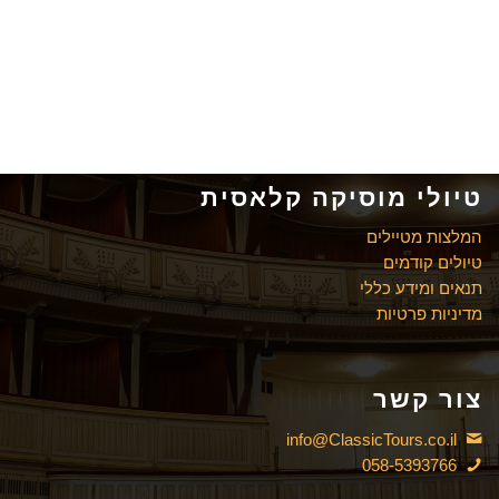
טיולי מוסיקה קלאסית
המלצות מטיילים
טיולים קודמים
תנאים ומידע כללי
מדיניות פרטיות
צור קשר
info@ClassicTours.co.il
058-5393766