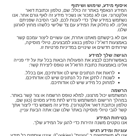
איסוף מידע, שימוש ושיתוף
המידע הנאסף באתר זה כולל: שם, טלפון וכתובת דואר
אלקטרוני. אנו לא נמכור או נשכיר מידע זה לאף גורם אחר. אנו
נשתמש במידע שלך כדי לענות לכם, לגבי הסיבה שפניתם
אלינו. לא נחלוק את המידע עם צד שלישי כלשהו מחוץ לארגון
שלנו.
אם לא ביקשתם מאתנו אחרת, אנו עשויים ליצור עמכם קשר
באמצעות דוא"ל / טלפון בנוגע למבצעים, טיולי מוסיקה,
שירותים חדשים או שינויים במדיניות פרטיות זו.
הגישה שלך למידע
באפשרותכם לבצע את הפעולות הבאות בכל עת על ידי פנייה
אלינו באמצעות כתובת הדוא"ל או טופס ליצירת קשר:
לראות את הנתונים שיש לנו אודותיכם, אם בכלל.
לשנות / לתקן את כל הנתונים שיש לנו אודותיכם.
למחוק כל מידע שיש לנו אודותיכם.
הרשמה
המשתמש יכול מרצונו, למלא טופס הרשמה או צור קשר באתר.
במהלך הרישום המשתמש נדרש לתת מידע מסוים (כגון שם,
טלפון וכתובת דואר אלקטרוני). מידע זה משמש כדי ליצור אתך
קשר לגבי טיולי מוסיקה באתר שלנו שבו אתה הבעת עניין.
בטיחות המידע
אנו נוקטים משנה זהירות כדי להגן על המידע שלך.
עוגיות ומידע רגיש
אנו לא משתמשים ב "עוגיות" (Cookies). איננו אוספים כל מידע