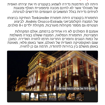
היתה לנו הזדמנות נדירה לשמוע בקונצרט חי את יצירתו האפית
של מאהלר אשר לא לחינם מכונה סימפוניית האלף ומנוגנת
לעיתים נדירות בגלל המשאבים העצומים הדרושים לנגינתה.
התזמורת בקונצרט היתה תזמורת Tonkünstler הוותיקה בניצוחו
של המנצח הקולומביאני Andrés Orozco-Estrada. לביצוע
הצטרפו גם מספר מקהלות מעורבות, מקהלת ילדים ו-8 סולנים.
אומנם 8 הסולנים לא היו אחידים ברמתם, אולם המקהלות
המצויינות, התזמורת הנפלאה, המנצח ששלט בצורה מושלמת
על כמות הנגנים והזמרים החריגה תרמו לחוויה האדירה. כמובן
שגם האקוסטיקה האגדית של האולם, אשר באופן פלאי, מאוזנת
באופן מושלם בין בהירות לתהודה, תרמה גם כן לחוויה.
מבט לילי על אולם המוזיקפראיין
מבט
מבט
מבט
מבט
נגן