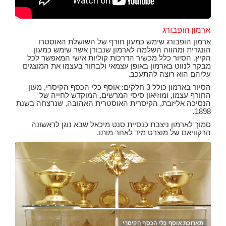
ארמון הופבורג
ארמון הופבורג שימש כמעון חורף של השושלת האוסטרו
הונגרית ומהווה השלמה לארמון שנבורן אשר שימש כמעון
הקיץ. הסיור כלל מכשיר הדרכות קוליות אישי המאפשר לכל
מבקר לנווט בארמון באופן עצמאי ולבחור בעצמו את המוצגים
עליהם הוא רוצה להתעכב.
הסיור בארמון כולל 3 חלקים: אוסף כלי הכסף הקיסרי, מעון
החורף עצמו, ומוזיאון סיסי המרשים, המוקדש לחייה של
הנסיכה אליזבת, הקיסרית האוסטרית האהובה, שנרצחה בשנת
1898.
סמוך לארמון ניצבת כנסיית סנט מיכאל שבא נוגן לראשונה
הרקוויאם של מוצרט מיד לאחר מותו.
תארוכת אוסף כלי הכסף הקיסרי
חצר
חצר
ארמ
השי
תאר
תאר
כנס