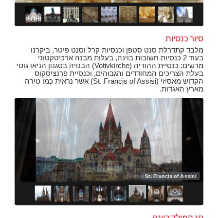
סיור כנסיות
מלבד קתדרלת סנט סטפן וכנסיות קרל וסנט פיטר, ביקרנו
בעוד 2 כנסיות חשובות בוינה, בעלות מבנה ארכיטקטוני
מרשים: כנסיית ההודיה (Votivkirche) הבנויה בסגנון הניאו גוטי
בעלת הצריכים המחודדים והגבוהים, וכנסיית פרנציסקוס
הקדוש מאסיזי (St. Francis of Assisi) אשר נראית כמו טירה
מארץ האגדות.
St. Francis of Assisi
כנסיית
כנסיית
כנסיית
כנסיית
כנסיית
sisi
חג המולד בוינה