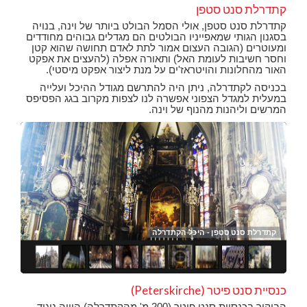
קתדרלת סנט סטפן
קתדרלת סנט סטפן, אולי הסמל הבולט ביותר של וינה, בנויה
בסגנון הגותי שמאפייניו הבולטים הם מגדלים גבוהים מחודדים
ומעוטרים (הגובה העצום אמור לתת לאדם תחושה שהוא קטן
וחסר חשיבות לעומת האל) ותאורה אפלה (להעצים את אפקט
האור מהחלונות והויטראז'ים על מנת ליצור אפקט מיסטי).
בכניסה לקתדרלה, ניתן היה להתרשם מגודל ההיכל ועלייה
במעלית למגדל הצפוני אפשרה לנו לצפות מקרוב בגג הפסיפס
המרשים וליהנות מהנוף של וינה.
קתדרלת סנט סטפן - אחד מהעוגבים
קתד
קתד
קתד
קתד
קתד
קתד
קתד
כנסיית סנט פיטר (Peterskirche)
הביקור בכנסיית סנט פיטר (200 מ' מהקתדרלה) היווה ניגוד