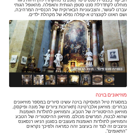
מוחלט לקתדרלת סנט סטפן הגותית והאפלה. מהאופל הגותי
עברנו לעושר, והצבעוניות הבארוקית של הכנסייה המרהיבה,
ושם האזנו לקונצרט א-קפלה נפלא של מקהלת ילדים.
כנסיית סנט פיטר - כיפת הכנסייה
כנס
כנס
כנס
כנס
כנס
כנס
כנסיית סנט פיטר - היכל הכנסייה
מוזיאונים בוינה
במסגרת טיול המוסיקה בוינה עשינו סיורים במספר מוזיאונים
נבחרים: מוזיאון אלברטינה (תארוכות ציורים של מונה ופיקסו),
מוזיאון ההיסטוריה של הטבע, והמוזיאון לתולדות האומנות
שהוא לבטח, המרשים מכולם. מוזיאון ההיסטוריה של הטבע
והמוזיאון לתולדות האומנות מעוצבים בסגנון הניאו רנסאנס
וניצבים זה לצד זה בעיצוב זהה כמראה ולפיכך נקראים
"התאומים".