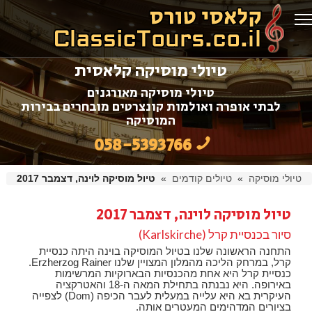
טיולי מוסיקה קלאסית
טיולי מוסיקה מאורגנים
לבתי אופרה ואולמות קונצרטים מובחרים בבירות
המוסיקה
058-5393766
טיולי מוסיקה
»
טיולים קודמים
»
טיול מוסיקה לוינה, דצמבר 2017
טיול מוסיקה לוינה, דצמבר 2017
סיור בכנסיית קרל (Karlskirche)
התחנה הראשונה שלנו בטיול המוסיקה בוינה היתה כנסיית
קרל, במרחק הליכה מהמלון המצויין שלנו Erzherzog Rainer.
כנסיית קרל היא אחת מהכנסיות הבארוקיות המרשימות
באירופה. היא נבנתה בתחילת המאה ה-18 והאטרקציה
העיקרית בא היא עלייה במעלית לעבר הכיפה (Dom) לצפייה
בציורים המדהימים המעטרים אותה.