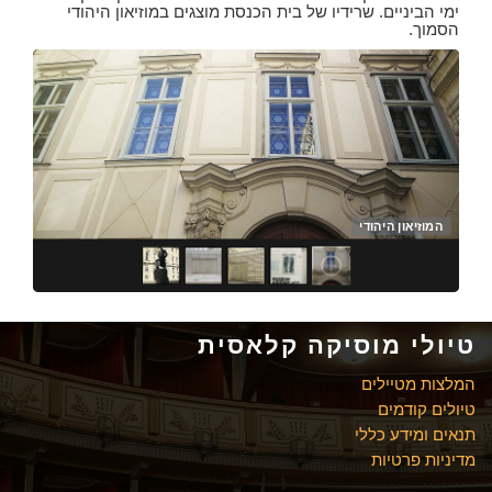
ימי הביניים. שרידיו של בית הכנסת מוצגים במוזיאון היהודי
הסמוך.
כיכר היהודים - הפסל של Lessing
המוז
המוז
אנד
טיולי מוסיקה קלאסית
המלצות מטיילים
טיולים קודמים
תנאים ומידע כללי
מדיניות פרטיות