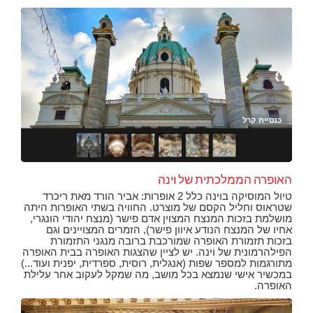
כנסיית קרל
כנס
כנס
כנס
כנס
האופרה הממלכתית של וינה
טיול המוסיקה בוינה כלל 2 אופרות: אביר הורד מאת ריכרד
שטראוס וחליל הקסם של מוצרט. החוויה בשתי האופרות היתה
מושלמת בזכות המנצח המצוין אדם פישר (מנצח יהודי הונגרי,
אחיו של המנצח הנודע איוון פישר), הזמרים המצויינים וגם
בזכות תזמורת האופרה שמורכבת ברובה מנגני התזמורת
הפילהרמונית של וינה. יש לציין שהצגות האופרה בבית האופרה
מתורגמות למספר שפות (אנגלית, רוסית, ספרדית, יפנית ועוד...)
במכשיר אישי שנמצא בכל מושב, מה שמקל לעקוב אחר עלילת
האופרה.