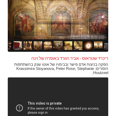
מבט פנימי על בית האופרה
תזמ
הפסל
מבט
מבט
מבט
בית
תקר
הנב
חדר
ריכרד שטראוס - אביר הוורד באופרה של וינה
הפקה בניצוח אדם פישר ובבימויו של אוטו שנק בהשתתפות
הזמרים: Krassimira Stoyanova, Peter Rose, Stephanie
Houtzeel.