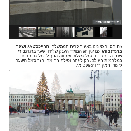
אנדרטת השואה
אנד
אנד
אנד
את הסיור סיימנו באיזור קרית הממשלה,
הרייכסטאג ושער
ברנדנבורג
עם עץ חג המולד הענק שלידו. שער ברנדנבורג
שנבנה במקור כסמל לשלום ואחווה הפך לסמל לכוחניות
במלחמות העולם. רק לאחר נפילת החומה, חזר סמל השער
ליעודו המקורי והאופטימי.