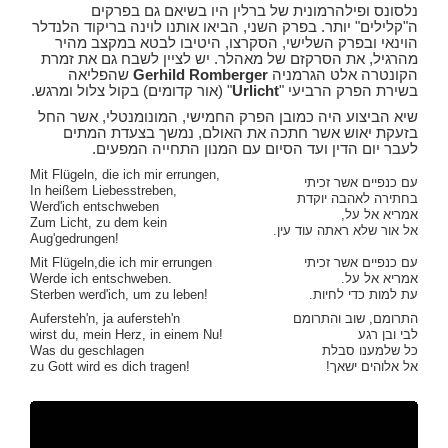
נלסונס ופילהרמונית של ברלין היו בשיאם גם בפרקים
ה"קלילים" יותר. בפרק השני, הביאו אותנו לוינה בריקוד הלנדלר
הוינאי ובפרק השלישי, הסקרצו, היטיבו לבטא במקצב מהיר
מהרגיל, את הסרקזם של מאהלר. יש לציין לשבח גם את זמרת
הקונטרה אלט הגרמניה
Gerhild Romberger
שהפליאה
בשירת הפרק הרביעי "
Urlicht
" (אור קדומים) בקול צלול ומרגש.
שיא הביצוע היה כמובן הפרק החמישי, המונומנטלי, אשר החל
בזעקת יאוש אשר חתכה את האולם, נמשך בצעדת המתים
לעבר יום הדין ועד הסיום עם המנון התחייה המפעים.
Mit Flügeln, die ich mir errungen,
עם כנפיים אשר זכיתי
In heißem Liebesstreben,
בחתירה לאהבה יוקדת
Werd'ich entschweben
אמריא אל על,
Zum Licht, zu dem kein
אל אור שלא ראתה עוד עין.
Aug'gedrungen!
עם כנפיים אשר זכיתי
Mit Flügeln,die ich mir errungen
אמריא אל על.
Werde ich entschweben.
עת למות כדי לחיות.
Sterben werd'ich, um zu leben!
התרומם, שוב והתרומם
Aufersteh'n, ja aufersteh'n
לבי ובן רגע
wirst du, mein Herz, in einem Nu!
כל שלמענו סבלת
Was du geschlagen
אל אלוהים ישאך!
zu Gott wird es dich tragen!