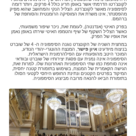
לקונצ'רטו הדרמתי אשר באופן חריג כולל 4 פרקים, ויותר דומה
לסימפוניה מאשר לקונצ'רטו. הצליל הנקי והמחושב שהוא מפיק
מהפסנתר, אינו משרת את המוסיקה הרומנטית והסוחפת של
ברהמס.
בפרק האיטי (אנדנטה), לעומת זאת, ניכר שיפור משמעותי,
כאשר הצליל השקוף של שיף והטמפו האיטי שירתו באופן נאמן
את אופיו של הפרק.
במחצית השניה של הקונצרט נוגנה הסימפוניה ה- 4 של שוברט
בניצוח מיודעינו
איון פישר
, המנצח ההונגרי-יהודי הנודע,
המוכר היטב מהופעותיו עם הפילהרמונית הישראלית.
הסימפוניה אינה נמנית עם פסגת יצירותיו של שוברט ובוודאי
אינה סוחפת כמו שתי הסימפוניות האחרונות שלו. למרות זאת,
הגישה הקאמרית של המנצח, בשימוש בתזמורת קטנה יחסית,
המיקוד בפרטים הקטנים ונתינת החופש היחסי לקטעי הסולו
בתזמורת הביאו להנאה מרובה מביצוע הסימפוניה.