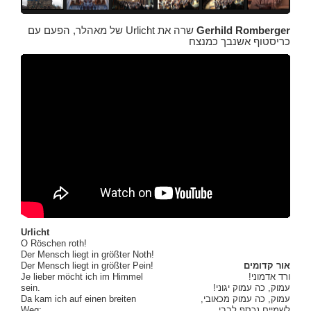
Gerhild Romberger
שרה את Urlicht של מאהלר, הפעם עם
כריסטוף אשנבך כמנצח
Urlicht
O Röschen roth!
Der Mensch liegt in größter Noth!
אור קדומים
Der Mensch liegt in größter Pein!
ורד אדמוני!
Je lieber möcht ich im Himmel
עמוק, כה עמוק יגוני!
sein.
עמוק, כה עמוק מכאובי,
Da kam ich auf einen breiten
לשמיים נכסף לבבי.
Weg: