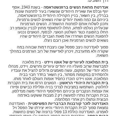
דרך חשובים:
אנדרטת מחאת הנשים ברוזנשטראסה
- בשנת 1943, אסף
יוזף גבלס את שארית היהודים שנשארו בעיר לתחנות שונות
בברלין, בין השאר, בניין הקהילה היהודית ברוזנשטראסה,
ביניהם גם כמה מאות יהודים שהיו נשואים לנשים גרמניות,
ותכנן לשלוח אותם למחנות ההשמדה. הנשים הגרמניות
שבעליהן נעלמו לפתע, החלו להתאסף מחוץ לבניין ובאומץ רב
החלו בהפגנה כנגד השלטון הנאצי. לבסוף, הנאצים נכנעו
להפגנת הנשים ושחררו את מאות הגברים היהודים שהיו
נשואים לנשים הגרמניות ואכן רובם ניצלו.
סמוך לאנדרטה ניצב ספסל שבו ניצבת דמות שבוהה במה
שקורה ולא מתערבת, זיכרון לאדישות של רוב הגרמנים במהלך
השואה.
בית המלאכה לעיוורים של אוטו ויידט
- בית מלאכה
למברשות שרוב פועליו היו יהודים עיוורים וחרשים. ויידט, מנהלו
הלא יהודי של המקום, עשה מאמצים גדולים להציל את עובדיו
ולהסתירם במקומות מסתור, בין השאר בחדר חבוי בבית
המלאכה. אוטו ויידט הוכרז כחסיד אומות העולם לאחר מותו.
בית הקברות היהודי הראשון
- הנאצים הרסו את בית הקברות
לחלוטין. השתמשו במציבות לצרכי בניה וסלילת כבישים ופיזרו
את עצמות הנקברים וביניהם הפילוסוף היהודי משה מנדלסון.
בבית הקברות נותרו למעשה רק 2 מצבות ששקעו באדמה
הבוצית ונתגלו רק אחרי המלחמה.
האנדרטה לזכר קורבנות הברבריות הפשיסטית
- האנדרטה
נמצאת סמוך לבית הקברות היהודי והיא יצירתו של הפסל ויל
לאמרט. האנדרטה כוללת 13 פסלי ברונזה של נשים כחושות.
הבית החסר
- אנדרטת הבית החסר הוקמה ע"י האמן הצרפתי