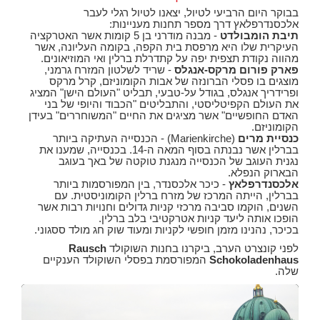
בבוקר היום הרביעי לטיול, יצאנו לטיול רגלי לעבר
אלכסנדרפלאץ דרך מספר תחנות מעניינות:
תיבת הומבולדט
- מבנה מודרני בן 5 קומות אשר האטרקציה
העיקרית שלו היא מרפסת בית הקפה, בקומה העליונה, אשר
מהווה נקודת תצפית יפה על קתדרלת ברלין ואי המוזיאונים.
פארק פורום מרקס-אנגלס
- שריד לשלטון המזרח גרמני,
מוצגים בו פסלי הברונזה של אבות הקומוניזם, קרל מרקס
ופרידריך אנגלס, בגודל על-טבעי, תבליט "העולם הישן" המציג
את העולם הקפיטליסטי, והתבליטים "הכבוד והיופי של בני
האדם החופשיים" אשר מציגים את החיים "המשוחררים" בעידן
הקומוניזם.
כנסיית מרים
(Marienkirche) - הכנסייה העתיקה ביותר
בברלין אשר נבנתה בסוף המאה ה-14. בכנסייה, שמענו את
נגנית העוגב של הכנסייה מנגנת טוקטה של באך בעוגב
הבארוק הנפלא.
אלכסנדרפלאץ
- כיכר אלכסנדר, בין המפורסמות ביותר
בברלין, הייתה המרכז של מזרח ברלין הקומוניסטית. עם
השנים, הוקמו סביבה מרכזי קניות גדולים וחנויות רבות אשר
הופכו אותה ליעד קניות אטרקטיבי בלב ברלין.
בכיכר, נהנינו מזמן חופשי לקניות ומעוד שוק חג מולד ססגוני.
לפני קונצרט הערב, ביקרנו בחנות השוקולד
Rausch
Schokoladenhaus
המפורסמת בפסלי השוקולד הענקיים
שלה.