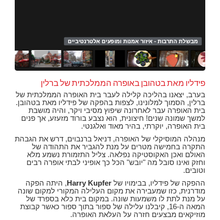
מבשלת התרבות - איזור אמנות ומופעים אלטרנטיביים
סיור
סיור
סיור
סיור
הסו
ספר
מבש
פידליו מאת בטהובן באופרה הממלכתית של ברלין
בערב, יצאנו בהליכה קלילה לעבר בית האופרה הממלכתית של
ברלין, הסמוך למלונינו, לצפות בהפקה של פידליו מאת בטהובן.
בית האופרה עבר לאחרונה שיפוץ מסיבי ויקר, והיה מושבת
למשך שמונה שנים! חיצונית, הוא נצבע בורוד מזעזע, אך פנים
בית האופרה, יוקרתי, בהיר מאוד ואלגנטי.
מנהלה המוסיקלי של האופרה, דניאל ברנבוים, דרש את הגבהת
התקרה בחמישה מטרים על מנת להגביר את התהודה של
האולם ואכן האקוסטיקה נפלאה. צליל התזמורת נשמע מלא
וחזק ואינו סובל מה "יובש" הכל כך אופיני לבתי אופרה רבים
וטובים.
ההפקה של פידליו, בבימויו של
Harry Kupfer
, היתה הפקה
מודרנית, כזו שמעבירה את מקום העלילה המקורי למקום שונה
על מנת לתת לו משמעות שונה. במקום בית כלא בספרד של
המאה ה-16, קיבלנו עלילה של ספור בתוך ספור כאשר קבוצת
מוזיקאים מבצעים חזרה על העלאת האופרה.