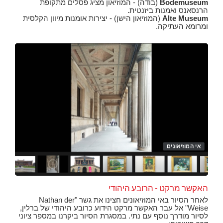
Bodemuseum
(בודה) - המוזיאון מציג פסלים מתקופת
הרנסאנס ואמנות ביזנטית.
Alte Museum
(המוזיאון הישן) - יצירות אומנות מיוון הקלסית
ומרומא העתיקה.
אי המוזיאונים
הגלריה הלאומית הישנה באי המוזיאונים
אי 
אי ה
מבט ע
אי 
אי 
אי 
אי 
אי 
אי 
אי 
הגלר
הגלרי
הגלריה
הגלרי
הגלרי
הגלר
האקשר מרקט - הרובע היהודי
לאחר הסיור באי המוזיאונים חצינו את גשר "Nathan der
Weise" אל עבר האקשר מרקט הידוע כרובע היהודי של ברלין,
לסיור מודרך נוסף עם נתי. במסגרת הסיור ביקרנו במספר ציוני