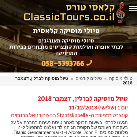
טיולי מוסיקה קלאסית
טיולי מוסיקה מאורגנים
לבתי אופרה ואולמות קונצרטים מובחרים בבירות
המוסיקה
058-5393766
טיולי מוסיקה
»
טיולים קודמים
»
טיול מוסיקה לברלין, דצמבר
2018
טיול מוסיקה לברלין, דצמבר 2018
יום 1 (שלישי) 11/12/2018
קונצרט תזמורת ה- Staatskapelle בניצוח דניאל ברנבוים
הגענו לברלין בשעות הבוקר לאחר טיסה נעימה בחברת אל על.
בעקבות העומס של תקופת חג המולד נאלצנו להתפצל ל- 2
מלונות סמוכים: Arcotel John F ו- Titanic Gendarmenmarkt.