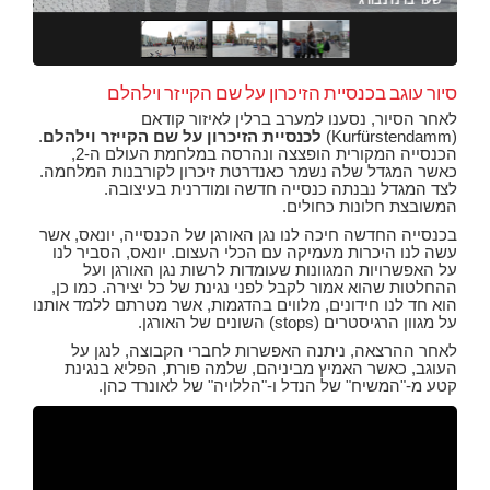
שער ברנדנבורג
שער
סיור עוגב בכנסיית הזיכרון על שם הקייזר וילהלם
לאחר הסיור, נסענו למערב ברלין לאיזור קודאם
(Kurfürstendamm)
לכנסיית הזיכרון על שם הקייזר וילהלם
.
הכנסייה המקורית הופצצה ונהרסה במלחמת העולם ה-2,
כאשר המגדל שלה נשמר כאנדרטת זיכרון לקורבנות המלחמה.
לצד המגדל נבנתה כנסייה חדשה ומודרנית בעיצובה.
המשובצת חלונות כחולים.
בכנסייה החדשה חיכה לנו נגן האורגן של הכנסייה, יונאס, אשר
עשה לנו היכרות מעמיקה עם הכלי העצום. יונאס, הסביר לנו
על האפשרויות המגוונות שעומדות לרשות נגן האורגן ועל
ההחלטות שהוא אמור לקבל לפני נגינת של כל יצירה. כמו כן,
הוא חד לנו חידונים, מלווים בהדגמות, אשר מטרתם ללמד אותנו
על מגוון הרגיסטרים (stops) השונים של האורגן.
לאחר ההרצאה, ניתנה האפשרות לחברי הקבוצה, לנגן על
העוגב, כאשר האמיץ מביניהם, שלמה פורת, הפליא בנגינת
קטע מ-"המשיח" של הנדל ו-"הללויה" של לאונרד כהן.