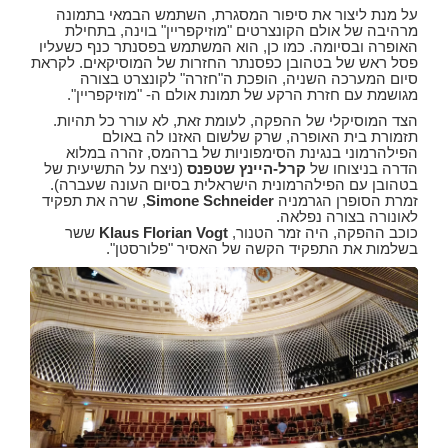
על מנת ליצור את סיפור המסגרת, השתמש הבמאי בתמונה
מרהיבה של אולם הקונצרטים "מוזיקפריין" בוינה, בתחילת
האופרה ובסיומה. כמו כן, הוא המשתמש בפסנתר כנף כשעליו
פסל ראש של בטהובן כפסנתר החזרות של המוסיקאים. לקראת
סיום המערכה השניה, הופכת ה"חזרה" לקונצרט בצורה
מגושמת עם חזרת הרקע של תמונת אולם ה- "מוזיקפריין".
הצד המוסיקלי של ההפקה, לעומת זאת, לא עורר כל תהיות.
תזמורת בית האופרה, שרק שלשום האזנו לה באולם
הפילהרמוני בנגינת הסימפוניות של ברהמס, זהרה במלוא
הדרה בניצוחו של
קרל-היינץ שטפנס
(ניצח על התשיעית של
בטהובן עם הפילהרמונית הישראלית בסיום העונה שעברה).
זמרת הסופרן הגרמניה
Simone Schneider
, שרה את תפקיד
לאונורה בצורה נפלאה.
כוכב ההפקה, היה זמר הטנור,
Klaus Florian Vogt
ששר
בשלמות את התפקיד הקשה של האסיר "פלורסטן".