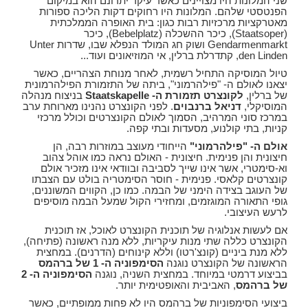
שני המלונות היו מצויינים כאשר עיקר יתרונם הוא במיקום
הפנטסטי שלהם. המלונות היו רחוקים דקות הליכה ספורות
מאטרקציות מרכזיות רבות כגון: בית האופרה הממלכתית
(Staatsoper), כיכר ההשכלה (Bebelplatz), כיכר
Gendarmenmarkt ושוק חג המולד הנפלא שבו, שדרות Unter
den Linden, קתדרלת ברלין, אי המוזיאונים ועוד...
טיול המוסיקה התחיל רשמית, לאחר מנוחת הצהריים, כאשר
יצאנו לאולם ה- "פילהרמוני", ביתה של התזמורת הפילהרמונית
של ברלין,
לקונצרט תזמורת ה- Staatskapelle
בניצוח מנהלה
המוסיקלי,
דניאל ברנבוים
. לפני הקונצרט נהנינו מארוחת ערב
במרכז סוני המרהיב, הסמוך לאולם הקונצרטים וכולל מרכזי
קניות, בתי קולנוע, מסעדות ובתי קפה.
אולם ה- "פילהרמוני"
הייחודי מעוצב במוזרות רבה, הן
חיצונית והן פנימית. חיצונית - האולם נראה כמו אוהל צהוב
וא-סימטרי, אשר אינו שייך לסביבה ובוודאי אינו מזכיר אולם
קונצרטים קלאסי. פנימית - חוסר הסימטריה בולט עם הצבתו
של העוגב בצידה הימני של הבמה. כמו כן, הקווים המשוננים,
גופי התאורה המוגזמים, ומחזירי הקול שמעל הבמה מוסיפים
לרעש העיצובי.
אם לעשות אנלוגיה של תוכנית הקונצרט לאוכל, אז תוכנית
הקונצרט כללה שתי מנות עיקריות, ללא מנה ראשונה (פתיחה),
ללא מנת ביניים (קונצ'רטו) וללא קינוחים (הדרנים). במחצית
הראשונה של הקונצרט נוגנה
הסימפוניה ה- 1 של ברהמס
בביצוע דרמטי במיוחד. במחצית השניה, נוגנה
הסימפוניה ה- 2
של ברהמס
, האביבית והאופטימית יותר.
ביצועי הסימפוניות של ברהמס היו לא פחות ממופתיים, כאשר