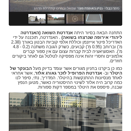
כיכר בבל - כתובת הברונזה
שדר
כיכ
התחנה הבאה בסיור היתה
אנדרטת השואה (האנדרטה
ליהודי אירופה שנרצחו בשואה)
. האנדרטה, תוכננה על ידי
האדריכל פיטר אייזנמן וכוללת אלפי קוביות הבטון באורך (2.38
מ') וברוחב (0.95 מ') קבועים, כשרק הגובה משתנה (0.2 - 4.8
מ'). האסוציאציה לבית קברות עצום עם אין ספור קברים
אלמוניים וחסרי זהות אינה מפסיקה לטלטל גם לאחר ביקורים
חוזרים.
כמו כן ביקרנו בחניון מגורים אשר עומד בדיוק מעל
הבונקר של
היטלר
וב-
אנדרטת הפרופיל לזכר גאורג אלזר
, אשר אחראי
לאחד מנסיונות ההתנקשות בהיטלר. המדריך, נתי, סיפר לנו
כמה קרוב היה אלזר לשינוי ההיסטוריה כאשר, מטען הנפץ
שבנה, פיספס את היטלר במספר דקות ספורות.