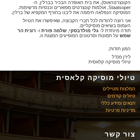
הקונצרטהאוס), את בית האופרה הבכיר בברלין, ה-
Staatsoper, אולמות קונצרטים מפוארים וכנסיות מרשימות.
המוסיקה הנפלאה חיממה את ליבנו בחורף המקפיא של ברלין.
אני רוצה להודות לכל חברי הקבוצה, שאיפשרו את הטיול
העמוס בשיאים מוסיקליים.
תודה מיוחדת ל-
גלי מולדבסקי
,
שלמה פורת
ו-
רונית הר
שמש
על תמונות וסרטונים המופיעים המצגת זו.
המון תודות,
לירן מנדל
טיולי מוסיקה קלאסית
טיולי מוסיקה קלאסית
המלצות מטיילים
טיולים קודמים
תנאים ומידע כללי
מדיניות פרטיות
צור קשר