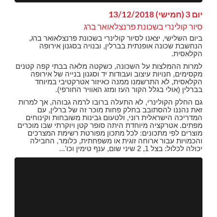
יום 3 (חמישי) 13/12/2018
סיור קולינרי בשכונת פרנצלאואר ברג
ביום השלישי, יצאנו לסיור קולינרי בשכונת פרנצלאואר ברג,
הנחשבת שכונה אופנתית בברלין, ובנויה בסגנון אירופה
הקלאסית.
למרות ההמלצות על השכונה, כשקטה מלאה בבתי קפה קטנים
מקסימים, חנויות עיצוב ועבודות יד וסגנון בנייה של אירופה
הקלאסית, לא התרשמנו ממנה כאיזור אטרקטיבי במיוחד
בברלין (אולי בגלל הקור העז ומזג האוויר החורפי).
גם החלק הקולינרי, לא התעלה ברובו לרמה גבוהה, אך למרות
זאת נהננו להסתובב בחלק פחות מוכר זה של ברלין, עם
המדריכה הישראלית רוני, ולטעום גבינות משובחות וקינוחים
מפתים. אטרקציה מיוחדת היתה סופר קטן ויוקרתי שבו מוכרים
מוצרים לפי מתכונים: לכל מתכון מפורטת רשימת המצרכים
והכמויות עבור ארוחה זוגית או משפחתית, כלומר, החבילה
יכולה לכלול: בצל 1, 2 שיני שום, ענף טימין וכו'...