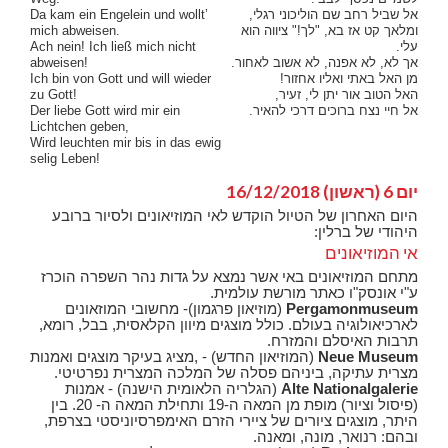
אל שביל רחב שם הוליכוני רגלי,
Da kam ein Engelein und wollt’
ומלאך קט אז בא, "לך!" ציווה הוא
mich abweisen.
עלי.
Ach nein! Ich ließ mich nicht
אך לא, לא אפנה, לא אשוב לאחור.
abweisen!
מן האל באתי ואליו אחזור!
Ich bin von Gott und will wieder
האל הטוב אור יתן לי, זעיר,
zu Gott!
אל חיי נצח ברוכים דרכי להאיר.
Der liebe Gott wird mir ein
Lichtchen geben,
Wird leuchten mir bis in das ewig
selig Leben!
יום 6 (ראשון) 16/12/2018
היום האחרון של הטיול הוקדש לאי המוזיאונים ולסיור ברובע
היהודי של ברלין:
אי המוזיאונים
מתחם המוזיאונים באי אשר נמצא על גדות נהר השפרה הוכרז
ע"י אונסק"ו כאתר מורשת עולמית.
Pergamonmuseum
(מוזיאון פרגמון)- מחשובי המוזאונים
לארכיאולוגיה בעולם. כולל מוצגים מיוון הקלאסית, בבל, רומא,
תרבות האיסלם והמזרח.
Neue Museum
(המוזיאון החדש) - ,מציג בעיקר מוצגים ואמנות
מצרית עתיקה, ביניהם פסלה של המלכה המצרית נפרטיטי.
Alte Nationalgalerie
(הגלריה הלאומית הישנה) - אמנות
(פיסול וציור) מופת מן המאה ה-19 ותחילת המאה ה- 20. בין
היתר, מוצגים ציורים של ציירי הזרם האימפרסיוניסטי בצרפת,
ובהם: רנואר, מונה, ומאנה.