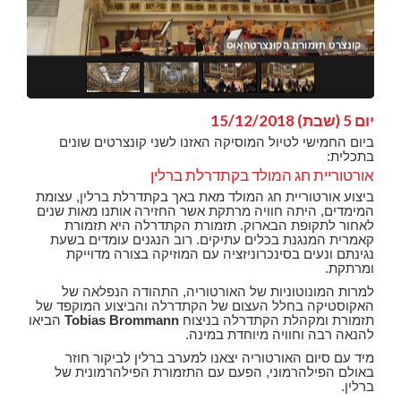
ונצרט תזמורת הקונצרטהאוס
קונצרט תזמורת הקונצרטהאוס
קונ
קונ
יום 5 (שבת) 15/12/2018
ביום החמישי לטיול המוסיקה האזנו לשני קונצרטים שונים
בתכלית:
אורטוריית חג המולד בקתדרלת ברלין
ביצוע אורטוריית חג המולד מאת באך בקתדרלת ברלין, עצומת
המימדים, היתה חוויה מרתקת אשר החזירה אותנו מאות שנים
לאחור לתקופת הבארוק. תזמורת הקתדרלה היא תזמורת
קאמרית המנגנת בכלים עתיקים. רוב הנגנים עומדים בשעת
נגינתם ונעים בסינכרוניזציה עם המוזיקה בצורה מדוייקת
ומרתקת.
למרות המונוטוניות של האורטוריה, התהודה הנפלאה של
האקוסטיקה בחלל העצום של הקתדרלה והביצוע המוקפד של
תזמורת ומקהלת הקתדרלה בניצוח
Tobias Brommann
הביאו
להנאה רבה וחוויה מיוחדת במינה.
מיד עם סיום האורטוריה יצאנו למערב ברלין לביקור חוזר
באולם הפילהרמוני, הפעם עם התזמורת הפילהרמונית של
ברלין.