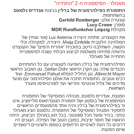
מאהלר - הסימפוניה ה-2 "התחייה"
התזמורת הפילהרמונית של ברלין
בניצוח
אנדריס נלסונס
בהשתתפות:
קונטרה אלט:
Gerhild Romberger
סופרן:
Lucy Crowe
מקהלת
MDR Rundfunkchor Leipzig
את הקונצרט, פתחה היצירה Lux Aeterna (אור נצחי) של
המלחינה הלטבית Maija Einfelde. היצירה, למקהלה וכלי
הקשה, השתלבה היטב בתוכנית "אחרית הימים" של הקונצרט
והיוותה פתיחה מושלמת לביצוע הבלתי נשכח לסימפוניית
התחייה של מאהלר.
הפילהרמונית של ברלין הופיעה לקונצרט עם כל התותחים
הכבדים שלה: נגן הקרן הראשי Stefan Dohr, נגן האבוב הראשי
Albrecht Mayer, נגן החליל הנפלא Emmanuel Pahud, ועוד
רבים וטובים. התזמורת חתכה את אולם הפילהרמוני עם מנעד
מדהים של צליל אינטימי וחרישי ועד לפורטיסימו מעורר
השתאות.
המנצח, אנדריס נלסונס, מנהלה המוסיקלי של התזמורת
הסימפונית של בוסטון ושל תזמורת הגוונדהאוס מלייפציג, אינו
זר בפילהרמונית של ברלין והיה אחד מהמועמדים הראשיים
לתפקיד המנהל המוסיקלי של התזמורת. נלסונס הציג מאהלר
כוחני, בהיר ומעל הכל ספונטני. בכל רגע במהלך הביצוע, היתה
הרגשה של חוסר יציבות, במובן הטוב של המילה. הנגנים היו
דרוכים כל העת לשינויים הדחופים בטמפו ולשינויים דינאמיים
שיזם המנצח.