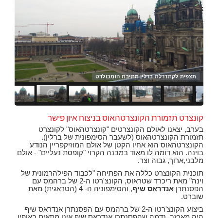
ם
תצפית לקתדרלת ברלין מתיבת הומבולדט
כנסיית
חנו
העו
העו
ארוח
חנו
חנו
שעו
חנו
תצפ
תצפ
פאר
פאר
החו
קונצרט תזמורת הקונצרטהאוס בניצוח איון פישר
בערב, יצאנו לאולם הקונצרטים "קונצרטהאוס" לקונצרט
תזמורת הקונצרטהאוס (לשעבר הסימפונית של ברלין).
הקונצרטהאוס הוא אחיו הקטן של אולם המוזיקפריין הנודע
בוינה. הוא דומה לו מאוד במבנה הקרוי "קופסת נעליים" - אולם
מלבני,ארוך, גבוה וצר.
תוכנית הקונצרט כללה את הפתיחה "לכבוד הפילהרמונית של
וינה" מאת ריכרד שטראוס, הקונצ'רטו ה-2 של ברהמס עם
הפסנתרן
אנדראס שיף
, והסימפוניה ה- 4 (הטראגית) מאת
שוברט.
ביצוע הקונצ'רטו ה-2 של ברהמס עם הפסנתרן אנדראס שיף
היה מאכזב. נדמה שהפסנתרן אנדראס שיף אינו מתאים באופיו