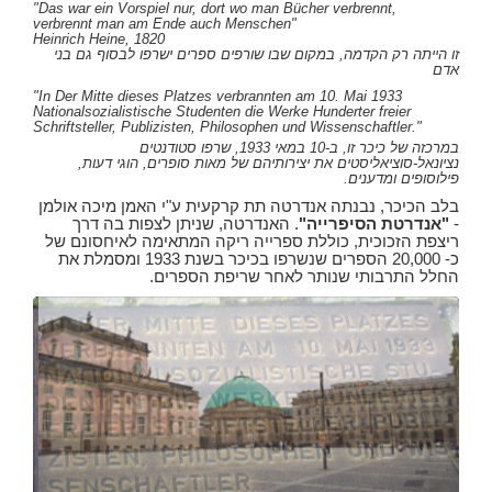
"Das war ein Vorspiel nur, dort wo man Bücher verbrennt,
verbrennt man am Ende auch Menschen"
Heinrich Heine, 1820
זו הייתה רק הקדמה, במקום שבו שורפים ספרים ישרפו לבסוף גם בני
אדם
"In Der Mitte dieses Platzes verbrannten am 10. Mai 1933
Nationalsozialistische Studenten die Werke Hunderter freier
Schriftsteller, Publizisten, Philosophen und Wissenschaftler."
במרכזה של כיכר זו, ב-10 במאי 1933, שרפו סטודנטים
נציונאל-סוציאליסטים את יצירותיהם של מאות סופרים, הוגי דעות,
פילוסופים ומדענים.
בלב הכיכר, נבנתה אנדרטה תת קרקעית ע"י האמן מיכה אולמן
-
"אנדרטת הסיפרייה"
. האנדרטה, שניתן לצפות בה דרך
ריצפת הזכוכית, כוללת ספרייה ריקה המתאימה לאיחסונם של
כ- 20,000 הספרים שנשרפו בכיכר בשנת 1933 ומסמלת את
החלל התרבותי שנותר לאחר שריפת הספרים.