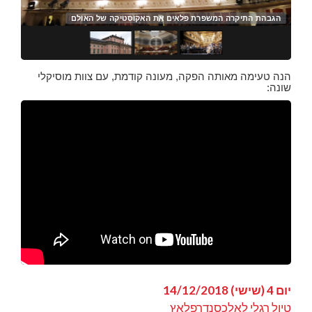
אולם ה"מוזיקפריין" הנודע בוינה כרקע לאופרה פידליו Bernd Uhlig ©
הגב
הנה טעימה מאותה הפקה, מעונה קודמת, עם צוות מוסיקלי
שונה:
יום 4 (שישי) 14/12/2018
טיול רגלי לאלכסנדרפלאץ