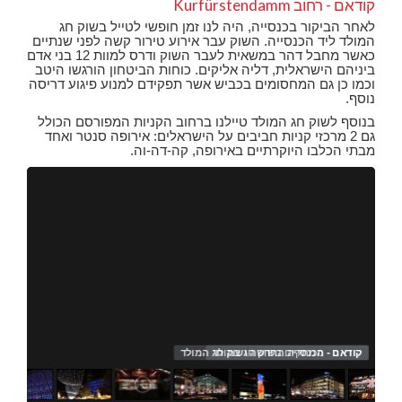
קודאם - רחוב Kurfürstendamm
לאחר הביקור בכנסייה, היה לנו זמן חופשי לטייל בשוק חג
המולד ליד הכנסייה. השוק עבר אירוע טירור קשה לפני שנתיים
כאשר מחבל דהר במשאית לעבר השוק ודרס למוות 12 בני אדם
ביניהם הישראלית, דליה אליקים. כוחות הביטחון הורגשו היטב
וכמו כן גם המחסומים בכביש אשר תפקידם למנוע פיגוע דריסה
נוסף.
בנוסף לשוק חג המולד טיילנו ברחוב הקניות המפורסם הכולל
גם 2 מרכזי קניות חביבים על הישראלים: אירופה סנטר ואחד
מבתי הכלבו היוקרתיים באירופה, קה-דה-וה.
קודאם - ממתקים בשוק חג במולד
קוד
קוד
קוד
קוד
כנס
הח