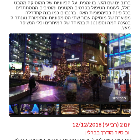
ברנבוים שם דגש, בו זמנית, על הכיווניות של המוסיקה ממבט
כולל, לעומת הטיפול בפרטים הקטנים ומוטיבים המסתתרים
בכל פינה בסימפוניות האלו. ברנבוים כמו בנה קתדרלה
מפוארת של מוסיקה עבור שתי הסימפוניות והתזמורת נענתה לו
בנגינה חמה וספונטנית במיוחד של המיתרים וכלי הנשיפה
מעץ.
מרכז סוני
מרכ
מרכ
תזמורת 
תזמורת ה- lle
תזמורת ה- lle
יום 2 (רביעי) 12/12/2018
יום סיור מודרך בברלין
את היום השני לטיול עשינו במחיצת המדריך הישראלי הנפלא,