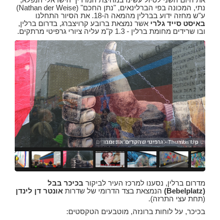
נתי, המכונה בפי הברלינאים, "נתן החכם" (Nathan der Weise)
ע"ש מחזה ידוע בברלין מהמאה ה-18. את הסיור התחלנו
באיסט סייד גלרי
אשר נמצאת ברובע קרויצברג, בדרום ברלין,
ובו שרידים מחומת ברלין - 1.3 ק"מ עליה ציורי גרפיטי מרתקים.
Thumbs Up - גרפיטי שהקדים את זמנו
איס
איס
איסט סיי
איס
איס
מדרום ברלין, נסענו למרכז העיר לביקור
בכיכר בבל
(Bebelplatz)
הנמצאת בצד הדרומי של שדרות
אונטר דן לינדן
(תחת עצי התרזה).
בכיכר, על לוחות ברונזה, מוטבעים הטקסטים: